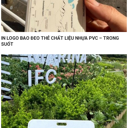
IN LOGO BAO ĐEO THẺ CHẤT LIỆU NHỰA PVC – TRONG
SUỐT