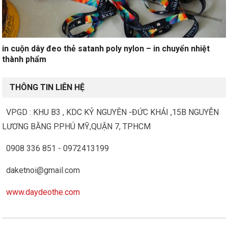
in cuộn dây đeo thẻ satanh poly nylon – in chuyển nhiệt
thành phẩm
THÔNG TIN LIÊN HỆ
VPGD : KHU B3 , KDC KỶ NGUYÊN -ĐỨC KHẢI ,15B NGUYỄN
LƯƠNG BẰNG P.PHÚ MỸ,QUẬN 7, TPHCM
0908 336 851 - 0972413199
daketnoi@gmail.com
www.daydeothe.com