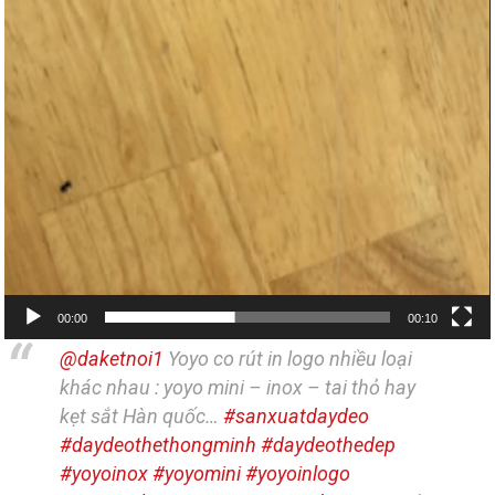
00:00
00:10
@daketnoi1
Yoyo co rút in logo nhiều loại
khác nhau : yoyo mini – inox – tai thỏ hay
kẹt sắt Hàn quốc…
#sanxuatdaydeo
#daydeothethongminh
#daydeothedep
#yoyoinox
#yoyomini
#yoyoinlogo